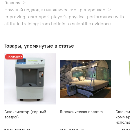
Главная
Научный подход к гипоксическим тренировкам
Improving team-sport player’s physical performance with
altitude training: from beliefs to scientific evidence
Товары, упомянутые в статье
Предзаказ
Гипоксикатор (горный
Гипоксическая палатка
Гипокс
воздух)
коммер
исполь